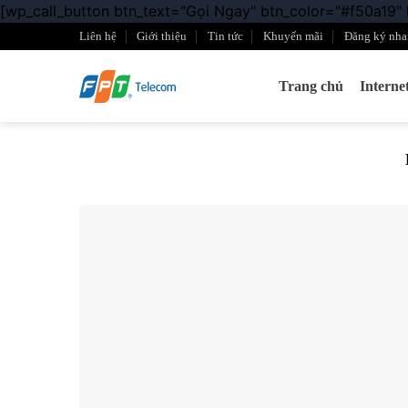
[wp_call_button btn_text="Gọi Ngay" btn_color="#f50a19"
Liên hệ
Giới thiệu
Tin tức
Khuyến mãi
Đăng ký nha
Trang chủ
Intern