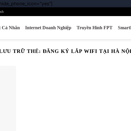
 hide_phone_icon="yes"]
Chuyển
đến
nh
nội
dung
et Cá Nhân
Internet Doanh Nghiệp
Truyền Hình FPT
Smar
LƯU TRỮ THẺ:
ĐĂNG KÝ LẮP WIFI TẠI HÀ NỘ