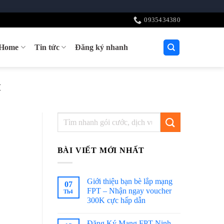
0935434380
tHome
Tin tức
Đăng ký nhanh
I
BÀI VIẾT MỚI NHẤT
Giới thiệu bạn bè lắp mạng
07
FPT – Nhận ngay voucher
Th4
300K cực hấp dẫn
Đăng Ký Mạng FPT Ninh