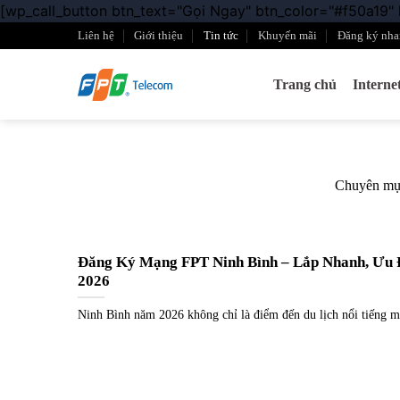
[wp_call_button btn_text="Gọi Ngay" btn_color="#f50a19"
Liên hệ
Giới thiệu
Tin tức
Khuyến mãi
Đăng ký nha
Trang chủ
Intern
Chuyên mục 
Đăng Ký Mạng FPT Ninh Bình – Lắp Nhanh, Ưu 
2026
Ninh Bình năm 2026 không chỉ là điểm đến du lịch nổi tiếng m