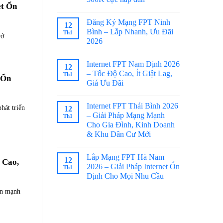
et Ổn
Đăng Ký Mạng FPT Ninh
12
Bình – Lắp Nhanh, Ưu Đãi
Th1
rở
2026
Internet FPT Nam Định 2026
12
– Tốc Độ Cao, Ít Giật Lag,
Th1
 Ổn
Giá Ưu Đãi
Internet FPT Thái Bình 2026
hát triển
12
– Giải Pháp Mạng Mạnh
Th1
Cho Gia Đình, Kinh Doanh
& Khu Dân Cư Mới
Lắp Mạng FPT Hà Nam
12
 Cao,
2026 – Giải Pháp Internet Ổn
Th1
Định Cho Mọi Nhu Cầu
ển mạnh