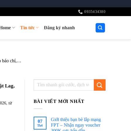
0935434380
tHome
Tin tức
Đăng ký nhanh
áo báo chí,…
ật Lag,
BÀI VIẾT MỚI NHẤT
026, từ
Giới thiệu bạn bè lắp mạng
07
FPT – Nhận ngay voucher
Th4
300K cực hấp dẫn