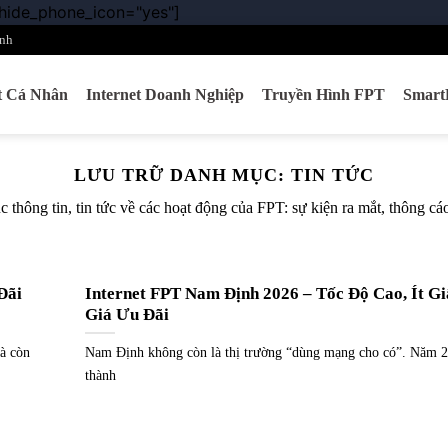
 hide_phone_icon="yes"]
Chuyển
đến
nh
nội
dung
et Cá Nhân
Internet Doanh Nghiệp
Truyền Hình FPT
Smar
LƯU TRỮ DANH MỤC:
TIN TỨC
thông tin, tin tức về các hoạt động của FPT: sự kiện ra mắt, thông c
Đãi
Internet FPT Nam Định 2026 – Tốc Độ Cao, Ít Gi
Giá Ưu Đãi
à còn
Nam Định không còn là thị trường “dùng mạng cho có”. Năm 2
thành