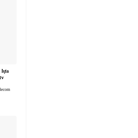
 lựa
tv
elecom