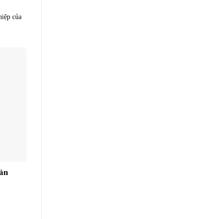
hiệp của
iản