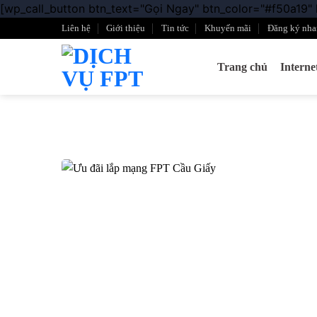
[wp_call_button btn_text="Gọi Ngay" btn_color="#f50a19"
Liên hệ
Giới thiệu
Tin tức
Khuyến mãi
Đăng ký nha
Trang chủ
Intern