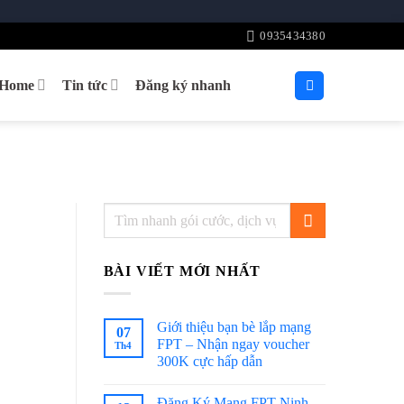
0935434380
tHome
Tin tức
Đăng ký nhanh
BÀI VIẾT MỚI NHẤT
Giới thiệu bạn bè lắp mạng
07
FPT – Nhận ngay voucher
Th4
300K cực hấp dẫn
Đăng Ký Mạng FPT Ninh