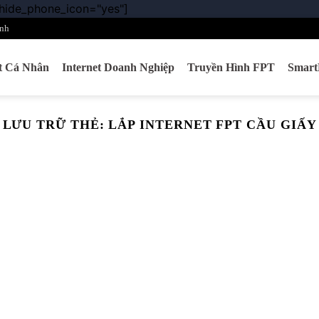
 hide_phone_icon="yes"]
Chuyển
đến
nh
nội
dung
et Cá Nhân
Internet Doanh Nghiệp
Truyền Hình FPT
Smar
LƯU TRỮ THẺ:
LẮP INTERNET FPT CẦU GIẤY