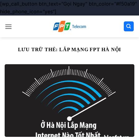
[wp_call_button btn_text="Gọi Ngay" btn_color="#f50a19"
hide_phone_icon="yes"]
Chuyển
đến
nội
dung
LƯU TRỮ THẺ:
LẮP MẠNG FPT HÀ NỘI