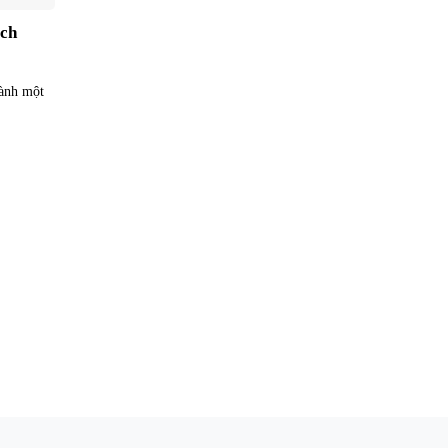
ách
hành một