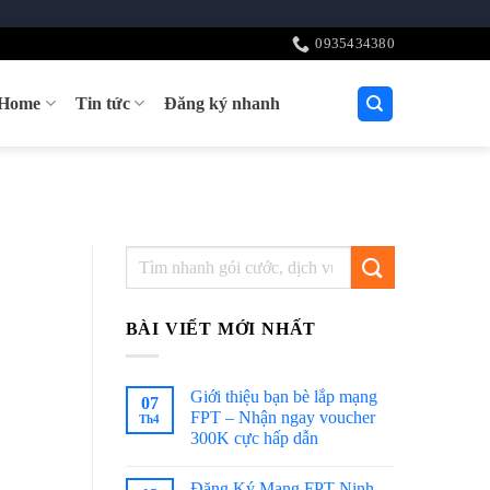
0935434380
tHome
Tin tức
Đăng ký nhanh
BÀI VIẾT MỚI NHẤT
Giới thiệu bạn bè lắp mạng
07
FPT – Nhận ngay voucher
Th4
300K cực hấp dẫn
Đăng Ký Mạng FPT Ninh