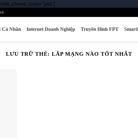
 hide_phone_icon="yes"]
Chuyển
đến
nh
nội
dung
et Cá Nhân
Internet Doanh Nghiệp
Truyền Hình FPT
Smar
LƯU TRỮ THẺ:
LẮP MẠNG NÀO TỐT NHẤT