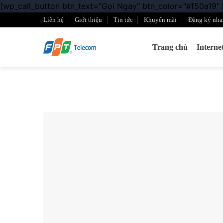
[wp_call_button btn_text="Gọi Ngay" btn_color="#f50a19"
Liên hệ
Giới thiệu
Tin tức
Khuyến mãi
Đăng ký nha
Trang chủ
Intern