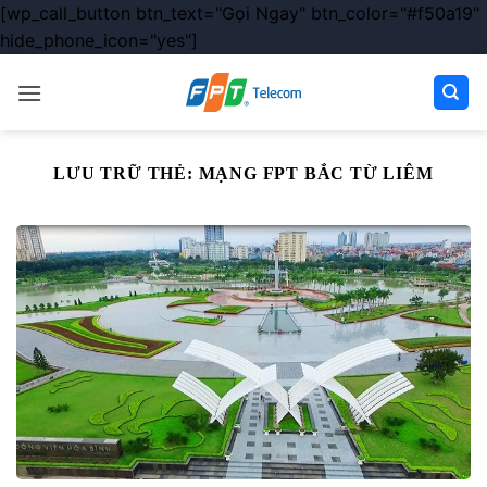
[wp_call_button btn_text="Gọi Ngay" btn_color="#f50a19"
hide_phone_icon="yes"]
Chuyển
đến
nội
dung
LƯU TRỮ THẺ:
MẠNG FPT BẮC TỪ LIÊM