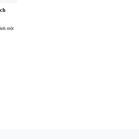
ách
hành một