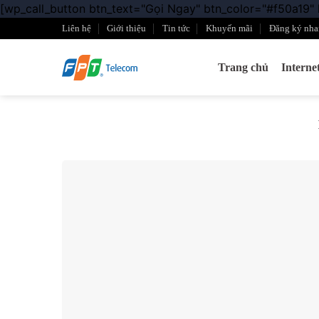
[wp_call_button btn_text="Gọi Ngay" btn_color="#f50a19"
Liên hệ
Giới thiệu
Tin tức
Khuyến mãi
Đăng ký nha
Trang chủ
Intern