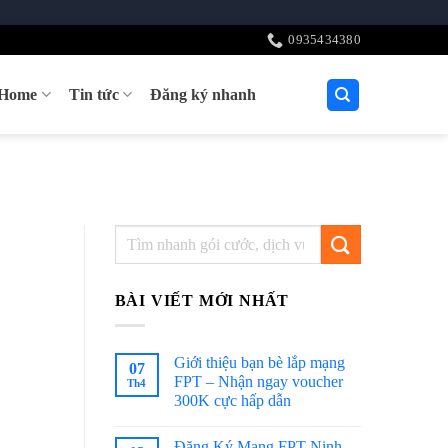
0935434380
tHome
Tin tức
Đăng ký nhanh
O
BÀI VIẾT MỚI NHẤT
Giới thiệu bạn bè lắp mạng
07
FPT – Nhận ngay voucher
Th4
300K cực hấp dẫn
Đăng Ký Mạng FPT Ninh