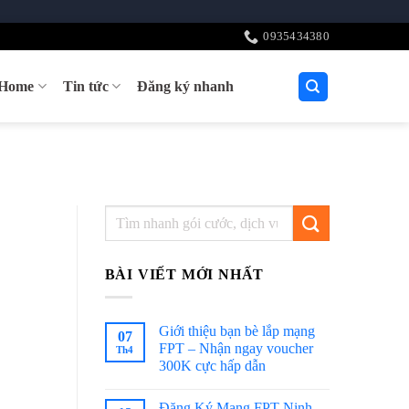
0935434380
tHome
Tin tức
Đăng ký nhanh
BÀI VIẾT MỚI NHẤT
Giới thiệu bạn bè lắp mạng
07
FPT – Nhận ngay voucher
Th4
300K cực hấp dẫn
Đăng Ký Mạng FPT Ninh