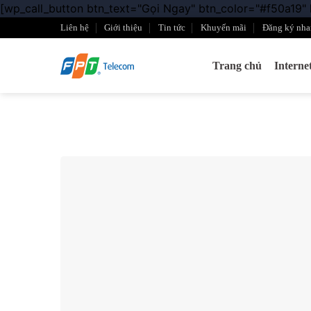
[wp_call_button btn_text="Gọi Ngay" btn_color="#f50a19"
Liên hệ
Giới thiệu
Tin tức
Khuyến mãi
Đăng ký nha
Trang chủ
Intern