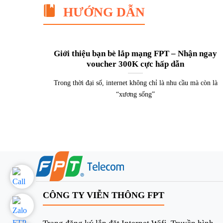
HƯỚNG DẪN
Giới thiệu bạn bè lắp mạng FPT – Nhận ngay
voucher 300K cực hấp dẫn
Trong thời đại số, internet không chỉ là nhu cầu mà còn là
“xương sống”
CÔNG TY VIỄN THÔNG FPT