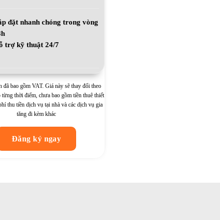
ắp đặt nhanh chóng trong vòng
8h
 trợ kỹ thuật 24/7
n đã bao gồm VAT. Giá này sẽ thay đổi theo
 từng thời điểm, chưa bao gồm tiền thuê thiết
phí thu tiền dịch vụ tại nhà và các dịch vụ gia
tăng đi kèm khác
Đăng ký ngay