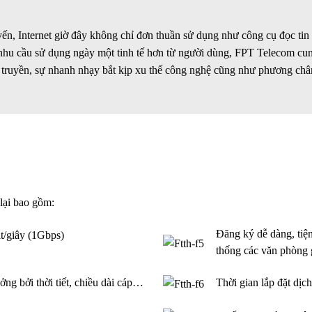
n, Internet giờ đây không chỉ đơn thuần sử dụng như công cụ đọc tin t
 nhu cầu sử dụng ngày một tinh tế hơn từ người dùng, FPT Telecom cung
g truyền, sự nhanh nhạy bắt kịp xu thế công nghệ cũng như phương ch
ại bao gồm:
Đăng ký dễ dàng, tiện 
it/giây (1Gbps)
thống các văn phòng g
ởng bởi thời tiết, chiều dài cáp…
Thời gian lắp đặt dịc