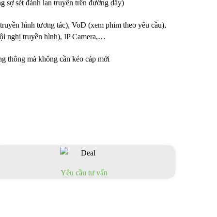
ng sợ sét đánh lan truyền trên đường dây)
ruyền hình tương tác), VoD (xem phim theo yêu cầu),
ội nghị truyền hình), IP Camera,…
ng thông mà không cần kéo cáp mới
Yêu cầu tư vấn