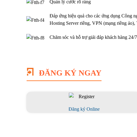
Quản lý cước rõ ràng
Đáp ứng hiệu quả cho các ứng dụng Công ngh
Hosting Server riêng, VPN (mạng riêng ảo), 
Chăm sóc và hỗ trợ giải đáp khách hàng 24/7
ĐĂNG KÝ NGAY
Đăng ký Online