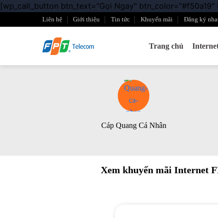
[wp_call_button btn_text="Gọi Ngay" btn_color="#f50a19"
Liên hệ
Giới thiệu
Tin tức
Khuyến mãi
Đăng ký nha
Trang chủ
Intern
Cáp Quang Cá Nhân
Xem khuyến mãi Internet F
SUPPER80