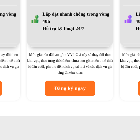
ong vòng
Lắp đặt nhanh chóng trong vòng
L
48h
4
Hỗ trợ kỹ thuật 24/7
Hỗ
hay đổi theo
Mức giá trên đã bao gồm VAT. Giá này sẽ thay đổi theo
Mức giá trê
iền thuê thiết
khu vực, theo từng thời điểm, chưa bao gồm tiền thuê thiết
khu vực, theo
ác dịch vụ gia
bị đầu cuối, phí thu tiền dịch vụ tại nhà và các dịch vụ gia
bị đầu cuối, 
tăng đi kèm khác
Đăng ký ngay