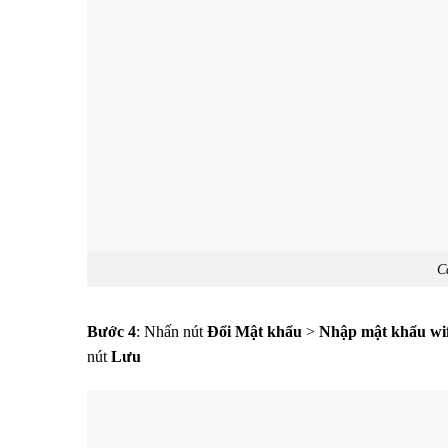
C
Bước 4
: Nhấn nút
Đổi Mật khẩu
>
Nhập mật khẩu wif
nút
Lưu