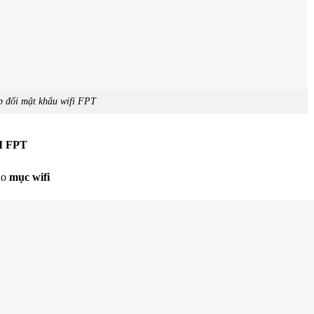
 đổi mật khẩu wifi FPT
I FPT
ào
mục wifi