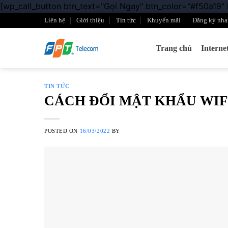
[wp_call_button btn_text="Gọi Ngay" btn_color="#f50a19"
Liên hệ
Giới thiệu
Tin tức
Khuyến mãi
Đăng ký nha
Trang chủ
Intern
TIN TỨC
CÁCH ĐỔI MẬT KHẨU WIF
POSTED ON
16/03/2022
BY