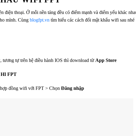
rên điện thoại. Ở mỗi nền tảng đều có điểm mạnh và điểm yếu khác nha
 cho mình. Cùng
blogfpt.vn
tìm hiểu các cách đổi mật khẩu wifi sau nhé
y
, tương tự trên hệ điều hành IOS thì download từ
App Store
g
HI FPT
 hợp đồng wifi với FPT > Chọn
Đăng nhập