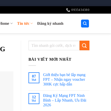
0935434380
tHome
Tin tức
Đăng ký nhanh
NG
BÀI VIẾT MỚI NHẤT
Giới thiệu bạn bè lắp mạng
07
FPT – Nhận ngay voucher
Th4
300K cực hấp dẫn
Đăng Ký Mạng FPT Ninh
12
Bình – Lắp Nhanh, Ưu Đãi
Th1
2026