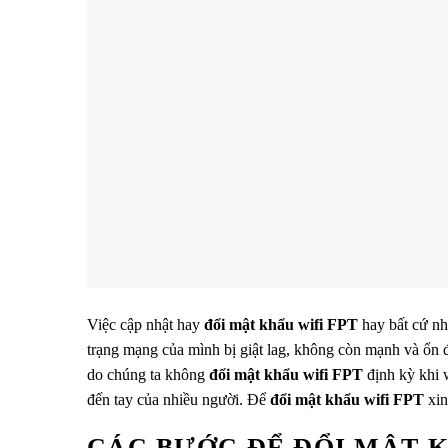
Việc cập nhật hay
đổi mật khẩu wifi
FPT
hay bất cứ nhà
trạng mạng của mình bị giật lag, không còn mạnh và ổn đ
do chúng ta không
đổi mật khẩu wifi
FPT
định kỳ khi w
đến tay của nhiều người. Để
đổi mật khẩu wifi FPT
xin
CÁC BƯỚC ĐỂ ĐỔI MẬT K