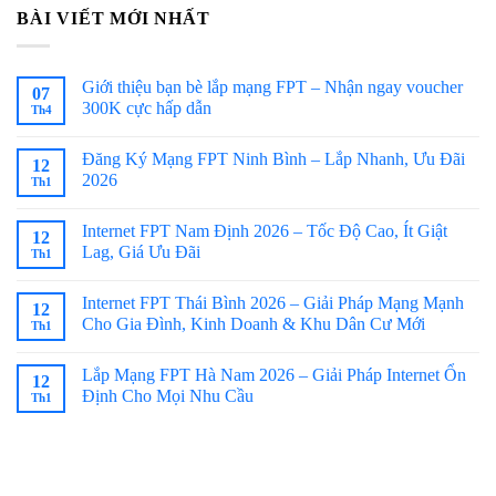
BÀI VIẾT MỚI NHẤT
Giới thiệu bạn bè lắp mạng FPT – Nhận ngay voucher
07
300K cực hấp dẫn
Th4
Đăng Ký Mạng FPT Ninh Bình – Lắp Nhanh, Ưu Đãi
12
2026
Th1
Internet FPT Nam Định 2026 – Tốc Độ Cao, Ít Giật
12
Lag, Giá Ưu Đãi
Th1
Internet FPT Thái Bình 2026 – Giải Pháp Mạng Mạnh
12
Cho Gia Đình, Kinh Doanh & Khu Dân Cư Mới
Th1
Lắp Mạng FPT Hà Nam 2026 – Giải Pháp Internet Ổn
12
Định Cho Mọi Nhu Cầu
Th1