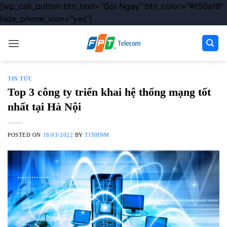
[wp_call_button btn_text="Gọi Ngay" btn_color="#f50a19"
hide_phone_icon="yes"]
Chuyển
đến
nội
dung
TIN TỨC
Top 3 công ty triển khai hệ thống mạng tốt
nhất tại Hà Nội
POSTED ON
18/03/2022
BY
TINHNM