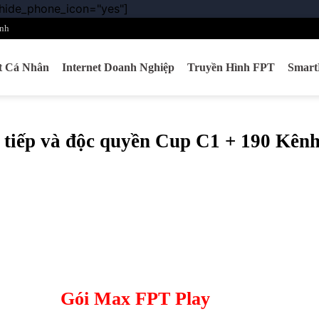
 hide_phone_icon="yes"]
Chuyển
đến
nh
nội
dung
et Cá Nhân
Internet Doanh Nghiệp
Truyền Hình FPT
Smar
tiếp và độc quyền Cup C1 + 190 Kên
Gói Max FPT Play