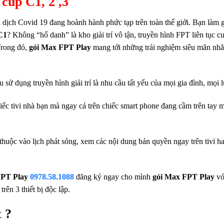
cúp C1, 2 ,3
ại dịch Covid 19 đang hoành hành phức tạp trên toàn thế giới. Bạn làm g
C1
? Không “hổ danh” là kho giải trí vô tận, truyền hình FPT liên tục c
Trong đó,
gói Max FPT Play
mang tới những trải nghiệm siêu mãn nh
ử dụng truyền hình giải trí là nhu cầu tất yếu của mọi gia đình, mọi l
iếc tivi nhà bạn mà ngay cả trên chiếc smart phone đang cầm trên tay 
huộc vào lịch phát sóng, xem các nội dung bản quyền ngay trên tivi h
FPT Play
0978.58.1088
đăng ký ngay cho mình
gói Max FPT Play
vớ
rên 3 thiết bị độc lập.
 ?