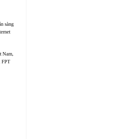
ẵn sàng
ternet
ệt Nam,
ax FPT