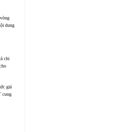
 vòng
nội dung
ả chi
 cho
mức giá
T cung