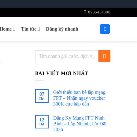
0935434380
tHome
Tin tức
Đăng ký nhanh
h
BÀI VIẾT MỚI NHẤT
Giới thiệu bạn bè lắp mạng
07
FPT – Nhận ngay voucher
Th4
300K cực hấp dẫn
Đăng Ký Mạng FPT Ninh
12
Bình – Lắp Nhanh, Ưu Đãi
Th1
2026