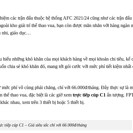
nghiệm các trận đấu thuộc hệ thống AFC 2021/24 cũng như các trận đấu
oài kho giải trí thể thao vua, bạn còn được mãn nhãn với hàng ngàn 
u nhi, giáo dục…
ấu hiểu những khó khăn của mọi khách hàng về mọi khoản chi tiêu, kể c
ốn chia sẻ khó khăn đó, mang tới gói cước với mức phí tiết kiệm nhất
tư mức phí vô cùng phải chăng, chỉ với 66.000đ/tháng. Đây thực sự là 
n thể thao vua, đặc biệt là các giờ xem
trực tiếp cúp C1
ấn tượng. FP
hác nhau, xem trên 3 thiết bị hoặc 5 thiết bị.
ực tiếp cúp C1 –
Giá siêu sốc chỉ với 66.000đ/tháng