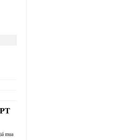
FPT
giá mua