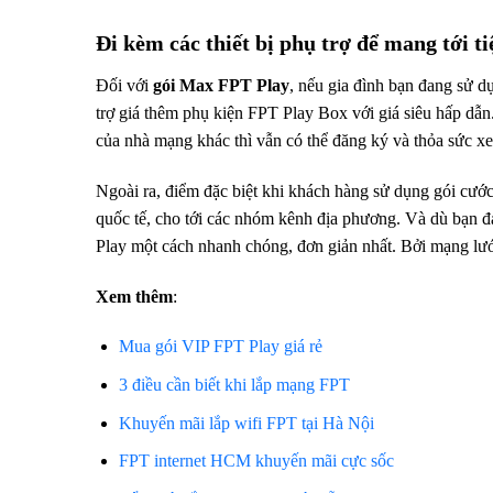
Đi kèm các thiết bị phụ trợ để mang tới t
Đối với
gói Max FPT Play
, nếu gia đình bạn đang sử d
trợ giá thêm phụ kiện FPT Play Box với giá siêu hấp dẫn.
của nhà mạng khác thì vẫn có thể đăng ký và thỏa sức 
Ngoài ra, điểm đặc biệt khi khách hàng sử dụng gói cướ
quốc tế, cho tới các nhóm kênh địa phương. Và dù bạn đ
Play một cách nhanh chóng, đơn giản nhất. Bởi mạng lướ
Xem thêm
:
Mua gói VIP FPT Play giá rẻ
3 điều cần biết khi lắp mạng FPT
Khuyến mãi lắp wifi FPT tại Hà Nội
FPT internet HCM khuyến mãi cực sốc