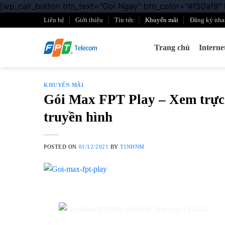
[wp_call_button btn_text="Gọi Ngay" btn_color="#f50a19"
Liên hệ
Giới thiệu
Tin tức
Khuyến mãi
Đăng ký nha
Trang chủ
Intern
KHUYẾN MÃI
Gói Max FPT Play – Xem trực 
truyền hình
POSTED ON
01/12/2021
BY
TINHNM