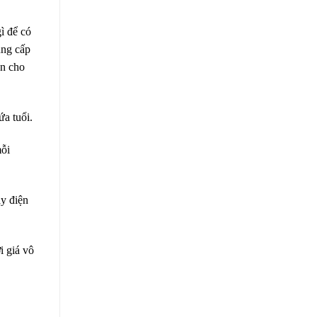
ì để có
ung cấp
ãn cho
ứa tuổi.
mỗi
ay điện
i giá vô