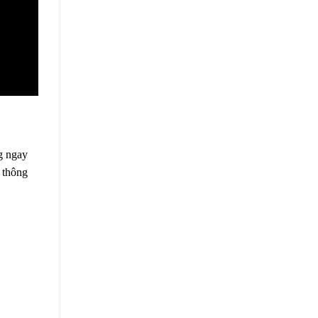
ng ngay
i thông