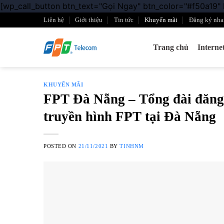
[wp_call_button btn_text="Gọi Ngay" btn_color="#f50a19"
Liên hệ
Giới thiệu
Tin tức
Khuyến mãi
Đăng ký nha
Trang chủ
Intern
KHUYẾN MÃI
FPT Đà Nẵng – Tổng đài đăng 
truyền hình FPT tại Đà Nẵng
POSTED ON
21/11/2021
BY
TINHNM