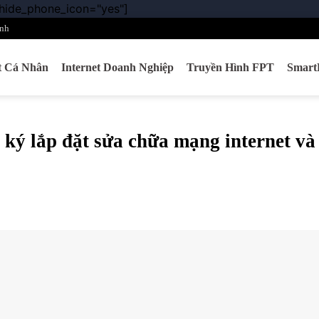
 hide_phone_icon="yes"]
Chuyển
đến
nh
nội
dung
et Cá Nhân
Internet Doanh Nghiệp
Truyền Hình FPT
Smar
ký lắp đặt sửa chữa mạng internet và