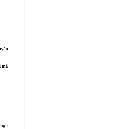
uyền
i mã
ổng 2