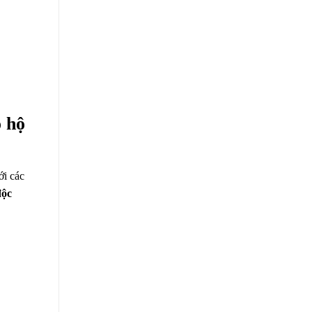
o hộ
ới các
độc