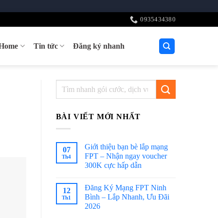
0935434380
tHome
Tin tức
Đăng ký nhanh
BÀI VIẾT MỚI NHẤT
Giới thiệu bạn bè lắp mạng
07
FPT – Nhận ngay voucher
Th4
300K cực hấp dẫn
Đăng Ký Mạng FPT Ninh
12
Bình – Lắp Nhanh, Ưu Đãi
Th1
2026