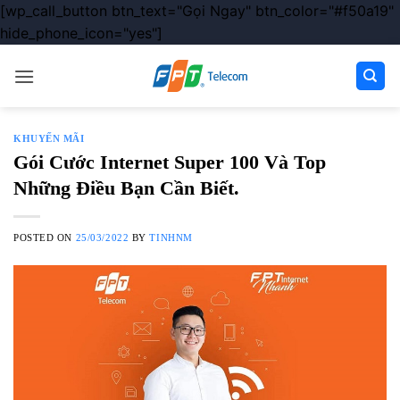
[wp_call_button btn_text="Gọi Ngay" btn_color="#f50a19"
hide_phone_icon="yes"]
Chuyển
đến
nội
dung
KHUYẾN MÃI
Gói Cước Internet Super 100 Và Top
Những Điều Bạn Cần Biết.
POSTED ON
25/03/2022
BY
TINHNM