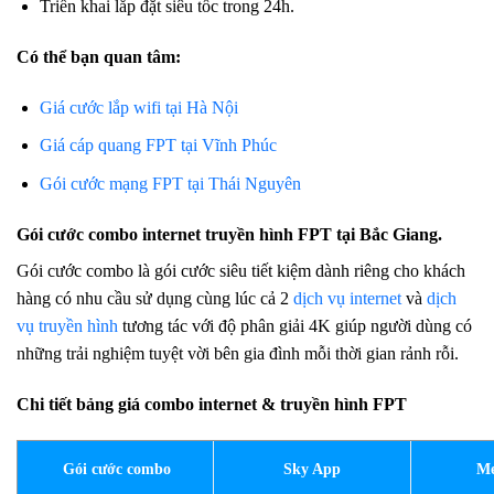
Triển khai lắp đặt siêu tốc trong 24h.
Có thể bạn quan tâm:
Giá cước lắp wifi tại Hà Nội
Giá cáp quang FPT tại Vĩnh Phúc
Gói cước mạng FPT tại Thái Nguyên
Gói cước combo internet truyền hình FPT tại Bắc Giang.
Gói cước combo là gói cước siêu tiết kiệm dành riêng cho khách
hàng có nhu cầu sử dụng cùng lúc cả 2
dịch vụ internet
và
dịch
vụ truyền hình
tương tác với độ phân giải 4K giúp người dùng có
những trải nghiệm tuyệt vời bên gia đình mỗi thời gian rảnh rỗi.
Chi tiết bảng giá combo internet & truyền hình FPT
Gói cước combo
Sky App
Me