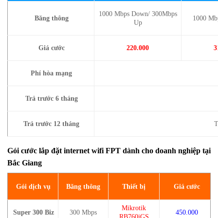
1000 Mbps Down/ 300Mbps
Băng thông
1000 Mb
Up
Giá cước
220.000
3
Phí hòa mạng
Trả trước 6 tháng
Trả trước 12 tháng
T
Gói cước lắp đặt internet wifi FPT dành cho doanh nghiệp tại
Bắc Giang
Gói dịch vụ
Băng thông
Thiết bị
Giá cước
Mikrotik
Super 300 Biz
300 Mbps
450.000
RB760iGS