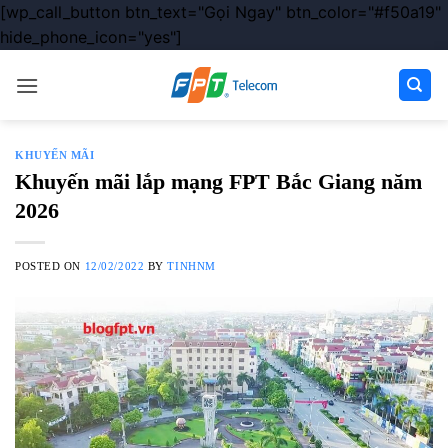
[wp_call_button btn_text="Gọi Ngay" btn_color="#f50a19"
hide_phone_icon="yes"]
Chuyển
đến
nội
dung
KHUYẾN MÃI
Khuyến mãi lắp mạng FPT Bắc Giang năm
2026
POSTED ON
12/02/2022
BY
TINHNM