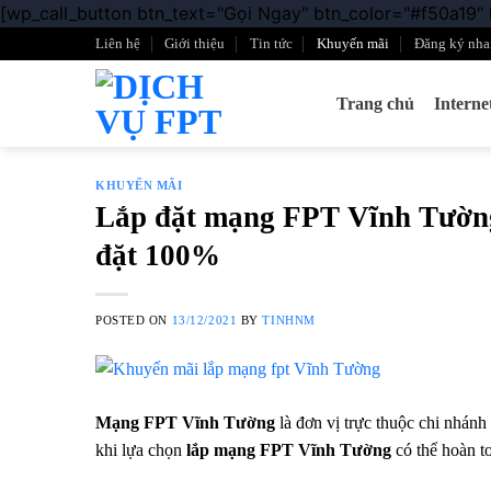
[wp_call_button btn_text="Gọi Ngay" btn_color="#f50a19"
Liên hệ
Giới thiệu
Tin tức
Khuyến mãi
Đăng ký nha
Trang chủ
Intern
KHUYẾN MÃI
Lắp đặt mạng FPT Vĩnh Tường 
đặt 100%
POSTED ON
13/12/2021
BY
TINHNM
Mạng FPT Vĩnh Tường
là đơn vị trực thuộc chi nhánh
khi lựa chọn
lắp mạng FPT Vĩnh Tường
có thể hoàn t