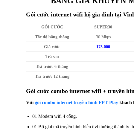
BẢNG GIÁ KHUYẾN M
Gói cước internet wifi hộ gia đình tại Vĩ
GÓI CƯỚC
SUPER30
Tốc độ băng thông
30 Mbps
Giá cước
175.000
Trả sau
Trả trước 6 tháng
Trả trước 12 tháng
Gói cước combo internet wifi + truyền hì
Với
gói combo internet truyền hình FPT Play
khách h
01 Modem wifi 4 cổng.
01 Bộ giải mã truyền hình biễn tivi thường thành tv t