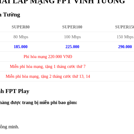
ÃI LẮP MẠNG FPT VĨNH TƯỜNG
nh Tường
SUPER80
SUPER100
SUPER15
80 Mbps
100 Mbps
150 Mbps
185.000
225.000
290.000
Phí hòa mạng 220.000 VNĐ
Miễn phí hòa mạng, tặng 1 tháng cước thứ 7
Miễn phí hòa mạng, tặng 2 tháng cước thứ 13, 14
nh FPT Play
àng được trang bị miễn phí bao gồm:
hông minh.