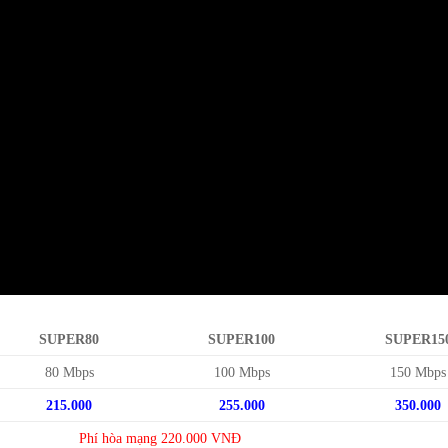
SUPER80
SUPER100
SUPER15
80 Mbps
100 Mbps
150 Mbps
215.000
255.000
350.000
Phí hòa mạng 220.000 VNĐ