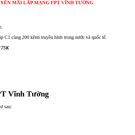
YẾN MÃI LẮP MẠNG FPT VĨNH TƯỜNG
e.
úp C1 cùng 200 kênh truyền hình trong nước và quốc tế.
 175K
FPT Vĩnh Tường
ư sau: