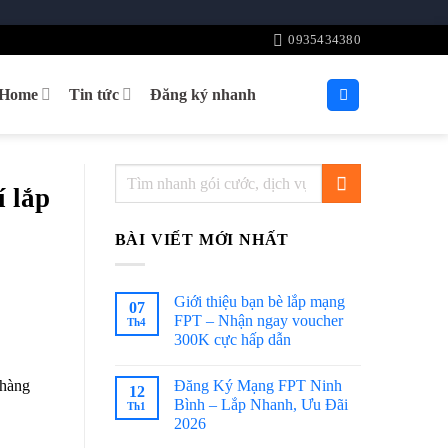
0935434380
tHome
Tin tức
Đăng ký nhanh
í lắp
BÀI VIẾT MỚI NHẤT
Giới thiệu bạn bè lắp mạng
07
FPT – Nhận ngay voucher
Th4
300K cực hấp dẫn
Đăng Ký Mạng FPT Ninh
 hàng
12
Bình – Lắp Nhanh, Ưu Đãi
Th1
2026