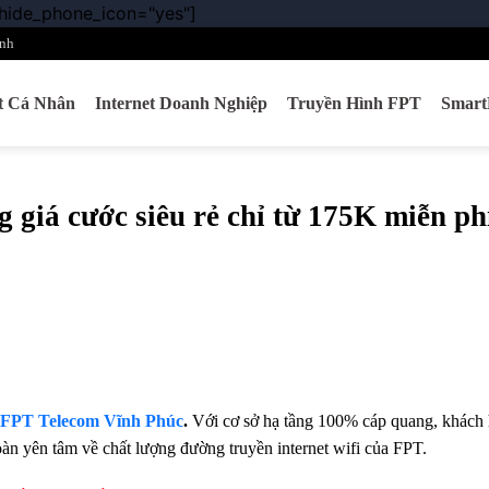
 hide_phone_icon="yes"]
Chuyển
đến
nh
nội
dung
et Cá Nhân
Internet Doanh Nghiệp
Truyền Hình FPT
Smar
giá cước siêu rẻ chỉ từ 175K miễn ph
FPT Telecom Vĩnh Phúc
.
Với cơ sở hạ tầng 100% cáp quang, khách
oàn yên tâm về chất lượng đường truyền internet wifi của FPT.