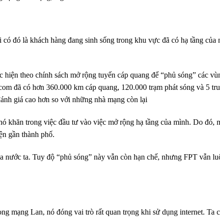
ải có đó là khách hàng đang sinh sống trong khu vực đã có hạ tầng của 
ực hiện theo chính sách mở rộng tuyến cáp quang để “phủ sóng” các vù
lecom đã có hơn 360.000 km cáp quang, 120.000 trạm phát sóng và 5 tr
 đánh giá cao hơn so với những nhà mạng còn lại
hó khăn trong việc đầu tư vào việc mở rộng hạ tầng của mình. Do đó,
yện gần thành phố.
ủa nước ta. Tuy độ “phủ sóng” này vẫn còn hạn chế, nhưng FPT vẫn lu
ng mạng Lan, nó đóng vai trò rất quan trọng khi sử dụng internet. Ta c