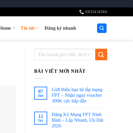
0935434380
tHome
Tin tức
Đăng ký nhanh
BÀI VIẾT MỚI NHẤT
Giới thiệu bạn bè lắp mạng
07
FPT – Nhận ngay voucher
Th4
300K cực hấp dẫn
Đăng Ký Mạng FPT Ninh
12
Bình – Lắp Nhanh, Ưu Đãi
Th1
2026