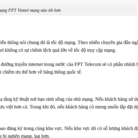
ạng FPT Viettel mạng nào tốt hơn
viễn thông nói chung đó là tốc độ mạng. Theo nhiều chuyên gia đầu ng
el không có sự chênh lệch quá lớn về tốc độ truy cập mạng.
ộ đường truyền internet trong nước của FPT Telecom sẽ có phần nhỉnh 
i chiếm ưu thế hơn về băng thông quốc tế.
ạ tầng kỹ thuật nơi bạn sinh sống của nhà mạng. Nếu khách hàng sử d
ưu việt hơn cả. Trong khi đó, nếu khách hàng có mong muốn lắp đặt dị
 bao đăng ký trong cùng khu vực. Nếu khu vực đó có số lượng khách đ
ng bị nghẽn mạng, lag hơn.