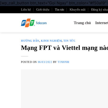
[wp_call_button btn_text="Gọi Ngay" btn_color="#f50a19"
Liên hệ
Giới thiệu
Tin tức
Khuyến mãi
Đăng ký nha
Trang chủ
Intern
HƯỚNG DẪN
,
KINH NGHIỆM
,
TIN TỨC
Mạng FPT và Viettel mạng nào
POSTED ON
06/03/2022
BY
TINHNM