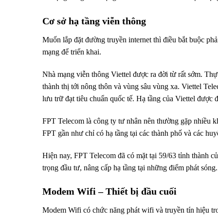
Cơ sở hạ tầng viễn thông
Muốn lắp đặt đường truyền internet thì điều bắt buộc ph
mạng để triển khai.
Nhà mạng viễn thông Viettel được ra đời từ rất sớm. Th
thành thị tới nông thôn và vùng sâu vùng xa. Viettel Te
lưu trữ đạt tiêu chuẩn quốc tế. Hạ tầng của Viettel được
FPT Telecom là công ty tư nhân nên thường gặp nhiều k
FPT gần như chỉ có hạ tầng tại các thành phố và các hu
Hiện nay, FPT Telecom đã có mặt tại 59/63 tỉnh thành c
trọng đầu tư, nâng cấp hạ tầng tại những điểm phát sóng.
Modem Wifi – Thiết bị đầu cuối
Modem Wifi có chức năng phát wifi và truyền tín hiệu tro