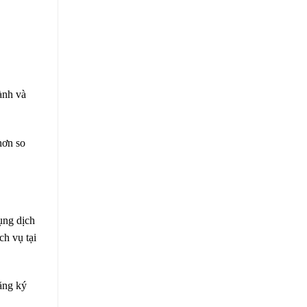
ành và
hơn so
ụng dịch
ch vụ tại
ăng ký