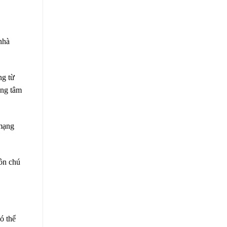
nhà
ng từ
ung tâm
 mạng
ôn chú
ó thể