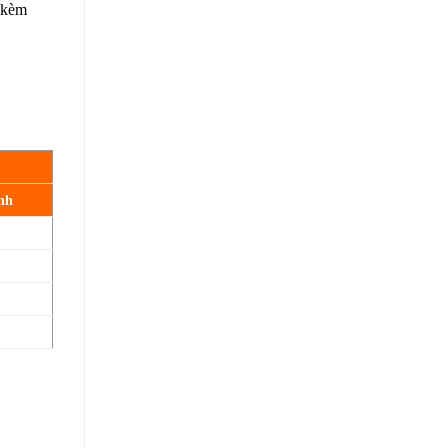
 kèm
nh