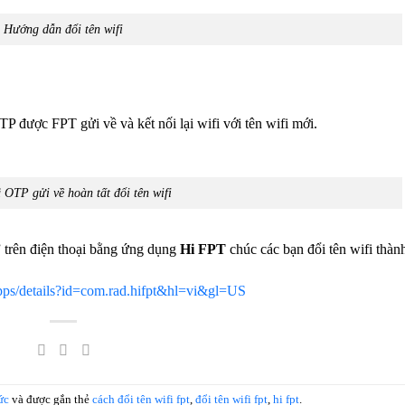
Hướng dẫn đổi tên wifi
 được FPT gửi về và kết nối lại wifi với tên wifi mới.
OTP gửi về hoàn tất đổi tên wifi
” trên điện thoại bằng ứng dụng
Hi FPT
chúc các bạn đổi tên wifi thàn
/apps/details?id=com.rad.hifpt&hl=vi&gl=US
ức
và được gắn thẻ
cách đổi tên wifi fpt
,
đổi tên wifi fpt
,
hi fpt
.