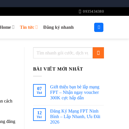
0935434380
tHome
Tin tức
Đăng ký nhanh
BÀI VIẾT MỚI NHẤT
Giới thiệu bạn bè lắp mạng
07
FPT – Nhận ngay voucher
Th4
300K cực hấp dẫn
ạn cách
Đăng Ký Mạng FPT Ninh
12
Bình – Lắp Nhanh, Ưu Đãi
Th1
hàng đăng
2026