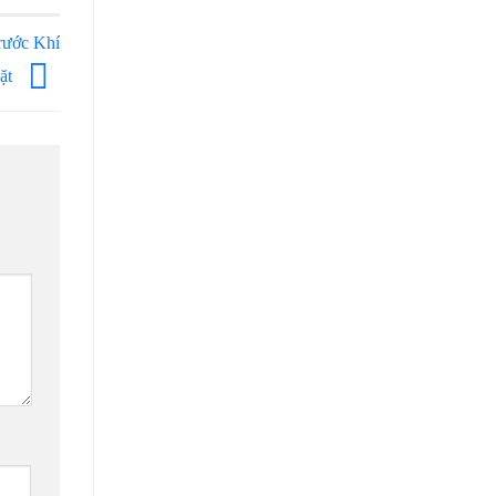
rước Khí
ặt