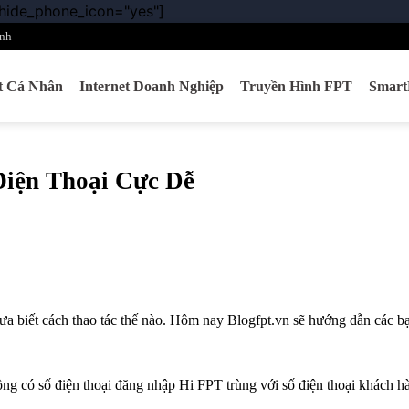
 hide_phone_icon="yes"]
Chuyển
đến
nh
nội
dung
et Cá Nhân
Internet Doanh Nghiệp
Truyền Hình FPT
Smar
Điện Thoại Cực Dễ
a biết cách thao tác thế nào. Hôm nay Blogfpt.vn sẽ hướng dẫn các b
đồng có số điện thoại đăng nhập Hi FPT trùng với số điện thoại khách 