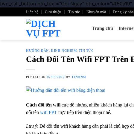
[wp_call_button btn_text="Gọi Ngay" btn_color="#f50a19"
Liên hệ
Giới thiệu
Tin tức
Khuyến mãi
Đăng ký nha
Trang chủ
Intern
HƯỚNG DẪN
,
KINH NGHIỆM
,
TIN TỨC
Cách Đổi Tên Wifi FPT Trên 
POSTED ON
07/03/2022
BY
TINHNM
Cách đổi tên wifi
cực dễ nhưng nhiều khách hàng lại chư
đổi tên
wifi FPT
trực tiếp trên điện thoại nhé.
Lưu ý
: Để đổi tên wifi khách hàng cần phải là chủ hợp 
ký làm hợp đồng.