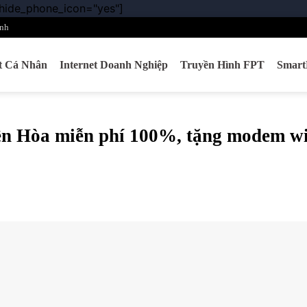
 hide_phone_icon="yes"]
Chuyển
đến
nh
nội
dung
et Cá Nhân
Internet Doanh Nghiệp
Truyền Hình FPT
Smar
n Hòa miễn phí 100%, tặng modem wi