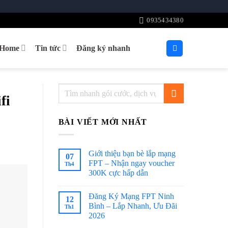
0935434380
tHome
Tin tức
Đăng ký nhanh
fi
BÀI VIẾT MỚI NHẤT
Giới thiệu bạn bè lắp mạng
07
FPT – Nhận ngay voucher
Th4
300K cực hấp dẫn
Đăng Ký Mạng FPT Ninh
12
Bình – Lắp Nhanh, Ưu Đãi
Th1
2026