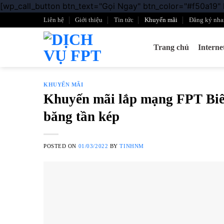
[wp_call_button btn_text="Gọi Ngay" btn_color="#f50a19"
Liên hệ
Giới thiệu
Tin tức
Khuyến mãi
Đăng ký nha
Trang chủ
Intern
KHUYẾN MÃI
Khuyến mãi lắp mạng FPT Biê
băng tần kép
POSTED ON
01/03/2022
BY
TINHNM