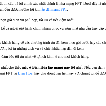
t thì câu trả lời chính xác nhất chính là nhà mạng FPT. Dưới đây là n
uan đều được hưởng lợi khi
lắp đặt mạng FPT
:
họn gói dịch vụ phù hợp, tối ưu và tiết kiệm nhất.
c, kể cả ngoài giờ hành chính nhằm phục vụ sớm nhất nhu cầu truy cập 
o khách hàng về các chương trình ưu đãi kèm theo gói cước hay các c
ưởng lợi từ những dịch vụ và chiết khấu hấp dẫn đi kèm.
đảm bảo tối ưu nhất về lợi ích kinh tế cho mọi khách hàng.
ác nhất cho thắc mắc
ở Biên Hòa lắp mạng nào tốt
nhất. Nếu bạn đang 
mạng FPT tại
Biên Hòa
, hãy chủ động liên hệ ngay với chúng tôi để đượ