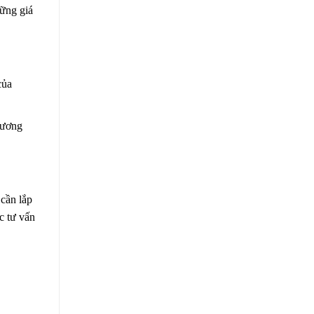
hững giá
của
hương
cần lắp
c tư vấn