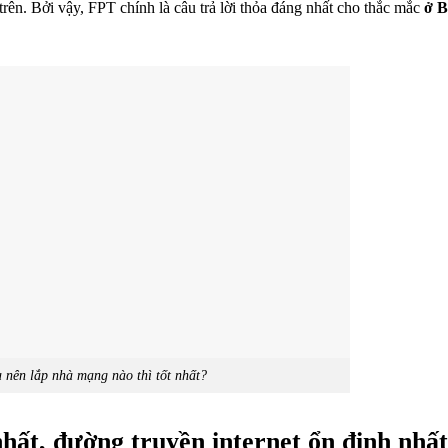
trên. Bởi vậy, FPT chính là câu trả lời thỏa đáng nhất cho thắc mắc
ở B
 nên lắp nhà mạng nào thì tốt nhất?
ất, đường truyền internet ổn định nhấ