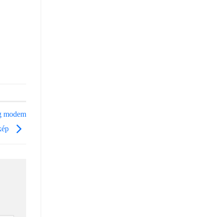
ng modem
 kép