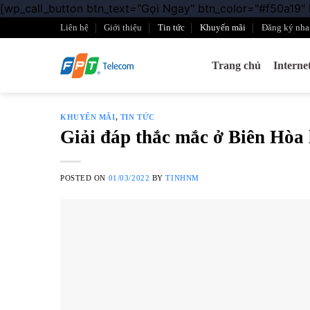
[wp_call_button btn_text="Gọi Ngay" btn_color="#f50a19"
Liên hệ
Giới thiệu
Tin tức
Khuyến mãi
Đăng ký nha
Trang chủ
Intern
KHUYẾN MÃI
,
TIN TỨC
Giải đáp thắc mắc ở Biên Hòa 
POSTED ON
01/03/2022
BY
TINHNM