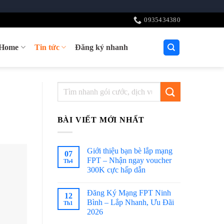
0935434380
tHome
Tin tức
Đăng ký nhanh
BÀI VIẾT MỚI NHẤT
Giới thiệu bạn bè lắp mạng
07
FPT – Nhận ngay voucher
Th4
300K cực hấp dẫn
Đăng Ký Mạng FPT Ninh
12
Bình – Lắp Nhanh, Ưu Đãi
Th1
2026