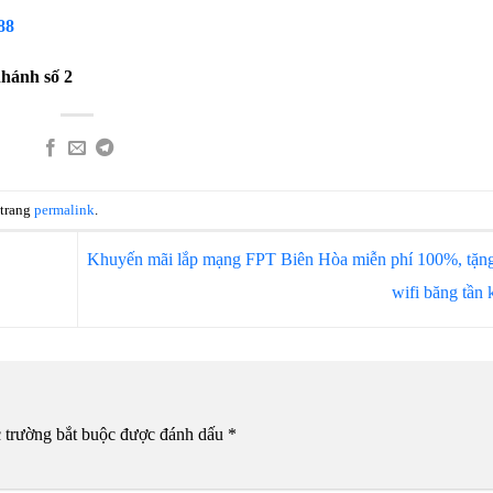
88
nhánh số 2
 trang
permalink
.
Khuyến mãi lắp mạng FPT Biên Hòa miễn phí 100%, tặ
wifi băng tần
 trường bắt buộc được đánh dấu
*