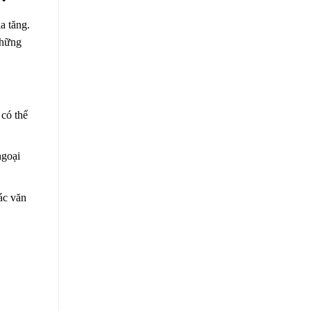
a tăng.
những
 có thể
ngoại
các văn